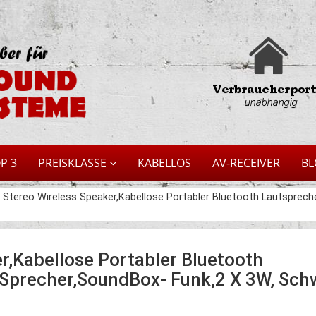
P 3
PREISKLASSE
KABELLOS
AV-RECEIVER
BL
er Stereo Wireless Speaker,Kabellose Portabler Bluetooth Lautsprech
er,Kabellose Portabler Bluetooth
 Sprecher,SoundBox- Funk,2 X 3W, Sch